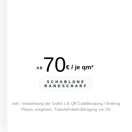
70
€ / je qm²
AB
SCHABLONE
RANDSCHARF
exkl. Vorbereitung der Grafik z.B QR Code
Beratung / Briefing
Ploten, entgittern, Transferfolie
Aufbringung vor Ort