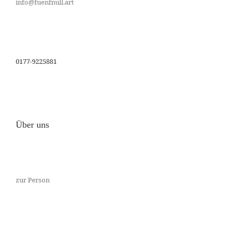
info@fuenfnull.art
0177-9225881
Über uns
zur Person