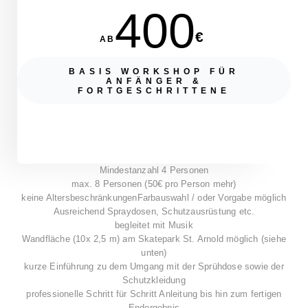
400
€
AB
BASIS WORKSHOP FÜR
ANFÄNGER &
FORTGESCHRITTENE
Mindestanzahl 4 Personen
max. 8 Personen (50€ pro Person mehr)
keine Altersbeschränkungen
Farbauswahl / oder Vorgabe möglich
Ausreichend Spraydosen, Schutzausrüstung etc.
begleitet mit Musik
Wandfläche (10x 2,5 m) am Skatepark St. Arnold möglich (siehe
unten)
kurze Einführung zu dem Umgang mit der Sprühdose sowie der
Schutzkleidung
professionelle Schritt für Schritt Anleitung bis hin zum fertigen
Endergebnis