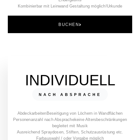
Kombinierbar mit Leinwand Gestaltung möglich!
Urkunde
BUCHEN
INDIVIDUELL
NACH ABSPRACHE
Abdeckarbeiten
Beseitigung von Löchern in Wandflächen
Personenanzahl nach Absprache
keine Altersbeschränkungen
begleitet mit Musik
Ausreichend Spraydosen, Stiften, Schutzausrüstung etc.
Farbauswahl / oder Vorgabe möglich