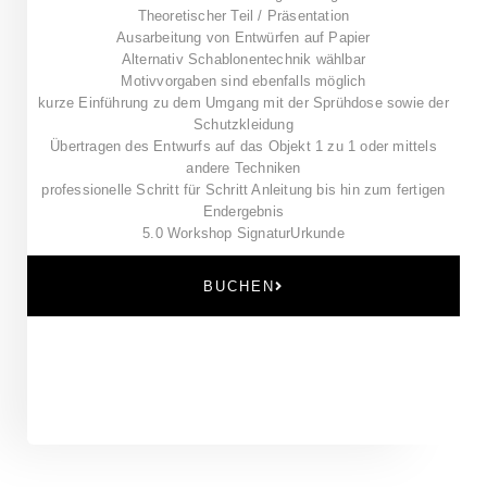
Theoretischer Teil / Präsentation
Ausarbeitung von Entwürfen auf Papier
Alternativ Schablonentechnik wählbar
Motivvorgaben sind ebenfalls möglich
kurze Einführung zu dem Umgang mit der Sprühdose sowie der
Schutzkleidung
Übertragen des Entwurfs auf das Objekt 1 zu 1 oder mittels
andere Techniken
professionelle Schritt für Schritt Anleitung bis hin zum fertigen
Endergebnis
5.0 Workshop Signatur
Urkunde
BUCHEN