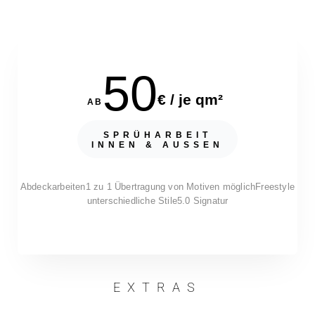
50
€ / je qm²
AB
SPRÜHARBEIT
INNEN & AUSSEN
Abdeckarbeiten
1 zu 1 Übertragung von Motiven möglich
Freestyle
unterschiedliche Stile
5.0 Signatur
EXTRAS