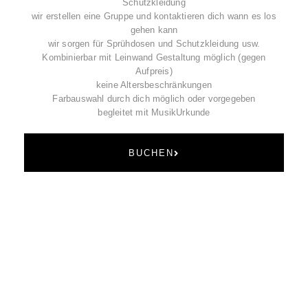
Schutzkleidung
wir erstellen eine Gruppe und kontaktieren dich wann es los
gehen kann
wir sorgen für Sprühdosen und Schutzkleidung usw.
Kombinierbar mit Leinwand Gestaltung möglich (gegen
Aufpreis)
keine Altersbeschränkungen
Farbauswahl durch dich möglich oder vorgegeben
begleitet mit Musik
Urkunde
BUCHEN