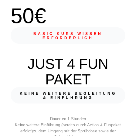
50€
BASIC KURS WISSEN
ERFORDERLICH
JUST 4 FUN
PAKET
KEINE WEITERE BEGLEITUNG
& EINFÜHRUNG
Dauer ca.1 Stunden
Keine weitere Einführung (bereits durch Action & Funpaket
erfolgt)zu dem Umgang mit der Sprühdose sowie der