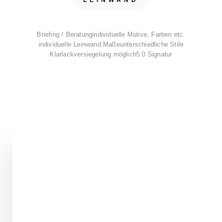
LEINWAND
Briefing / Beratung
individuelle Motive, Farben etc.
individuelle Leinwand Maße
unterschiedliche Stile
Klarlackversiegelung möglich
5.0 Signatur